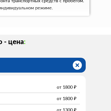
онта транспортных средств с пробегом.
 индивидуальном режиме.
 - цена
:
от
1800
₽
от
1800
₽
от
1300
₽