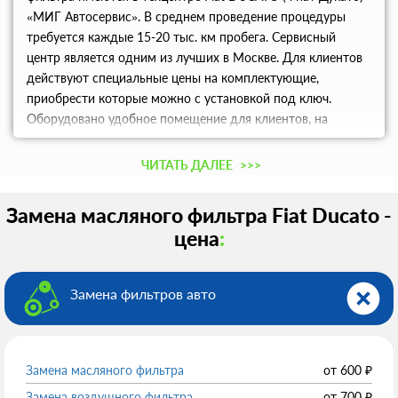
«МИГ Автосервис». В среднем проведение процедуры
требуется каждые 15-20 тыс. км пробега. Сервисный
центр является одним из лучших в Москве. Для клиентов
действуют специальные цены на комплектующие,
приобрести которые можно с установкой под ключ.
Оборудовано удобное помещение для клиентов, на
территории которого действует Wi-Fi, можно выпить
чашечку чая или кофе. Бронируйте удобное время
ЧИТАТЬ ДАЛЕЕ
>>>
посещения сервиса по телефону.
Замена масляного фильтра Fiat Ducato -
цена
:
Замена фильтров авто
Замена масляного фильтра
от
600
₽
Замена воздушного фильтра
от
700
₽