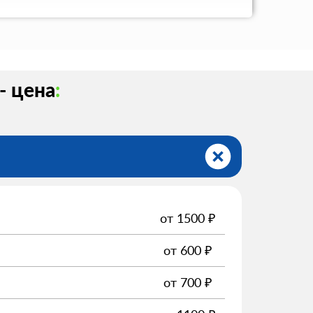
- цена
:
от
1500
₽
от
600
₽
от
700
₽