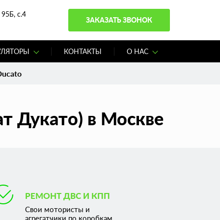
95Б, с.4
ЗАКАЗАТЬ ЗВОНОК
УЛЯТОРЫ
КОНТАКТЫ
О НАС
Ducato
т Дукато) в Москве
РЕМОНТ ДВС И КПП
Свои мотористы и
агрегатчики по коробкам