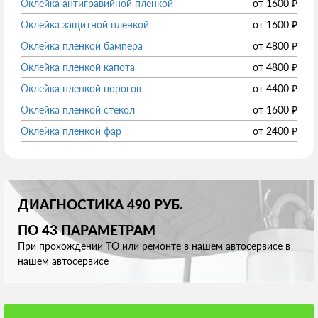
Оклейка антигравийной пленкой
от
1600
₽
Оклейка защитной пленкой
от
1600
₽
Оклейка пленкой бампера
от
4800
₽
Оклейка пленкой капота
от
4800
₽
Оклейка пленкой порогов
от
4400
₽
Оклейка пленкой стекол
от
1600
₽
Оклейка пленкой фар
от
2400
₽
ДИАГНОСТИКА 490 РУБ.
ПО 43 ПАРАМЕТРАМ
При прохождении ТО или ремонте в нашем автосервисе в
нашем автосервисе