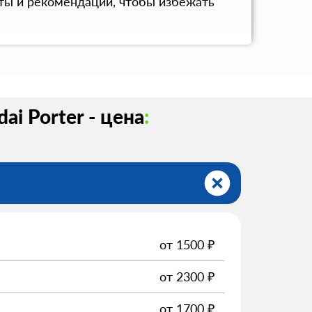
ты и рекомендации, чтобы избежать
i Porter - цена
:
от
1500
₽
от
2300
₽
от
1700
₽