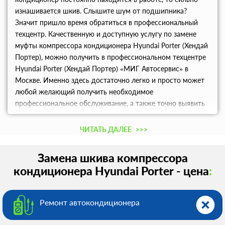
изнашивается шкив. Слышите шум от подшипника?
Значит пришло время обратиться в профессиональный
техцентр. Качественную и доступную услугу по замене
муфты компрессора кондиционера Hyundai Porter (Хендай
Портер), можно получить в профессиональном техцентре
Hyundai Porter (Хендай Портер) «МИГ Автосервис» в
Москве. Именно здесь достаточно легко и просто может
любой желающий получить необходимое
профессиональное обслуживание, а также точно выявить
проблемы в автомобиле, и получить ценные советы, чтобы
подобных проблем избежать в будущем.
ЧИТАТЬ ДАЛЕЕ
>>>
Замена шкива компрессора
кондиционера Hyundai Porter - цена
:
Ремонт автокондиционера