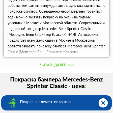
работы, тем самым вынуждая автовладельца задуматься о
покраске бампера. Совершенно необязательно тратиться,
ведь можно заказать покраску на очень выгодных
условиях в Москве и Московской области. Современный и
недорогой техцентр Mercedes-Benz Sprinter Classic
(Мерседес Бенц Спринтер Классик) «МИГ Автосервис»
предлагает всем желающим в Москве и Московской
области заказать покраску бампера Mercedes-Benz Sprinter
Classic (Мерседес Бенц Спринтер Классик).
Профессионально и в кратчайшие сроки смогут провести
работу только лучшие мастера из нашего техцентра.
ЧИТАТЬ ДАЛЕЕ
>>>
Покраска бампера Mercedes-Benz
Sprinter Classic - цена
:
Покраска элементов кузова