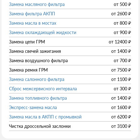
Замена масляного фильтра
от
500
₽
Замена фильтра АКПП
от
2600
₽
Замена масла в мостах
от
800
₽
Замена охлаждающей жидкости
от
900
₽
Замена цепи ГРМ
от
12400
₽
Замена свечей зажигания
от
1400
₽
Замена воздушного фильтра
от
700
₽
Замена ремня ГРМ
от
7500
₽
Замена салонного фильтра
от
1100
₽
Сброс межсервисного интервала
от
300
₽
Замена топливного фильтра
от
1400
₽
Экспресс-замена масла
от
1600
₽
Замена масла в АКПП с промывкой
от
6200
₽
Чистка дроссельной заслонки
от
3100
₽