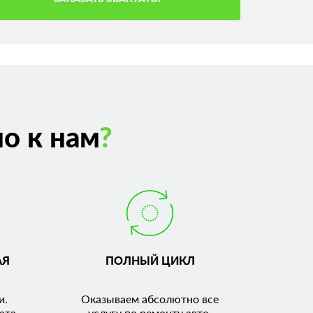
о к нам
?
АЯ
ПОЛНЫЙ ЦИКЛ
и.
Оказываем абсолютно все
ата.
услугу по ремонту авто.