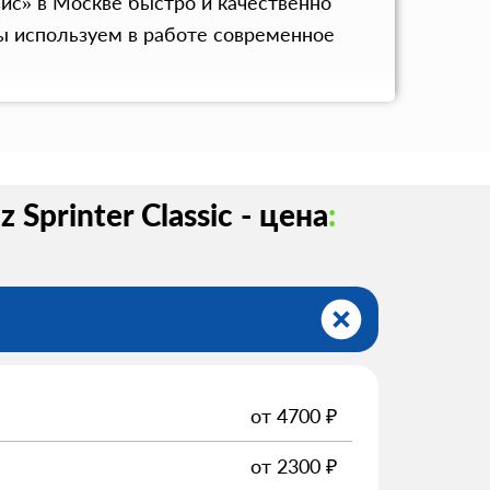
вис» в Москве быстро и качественно
ы используем в работе современное
printer Classic - цена
:
от
4700
₽
от
2300
₽