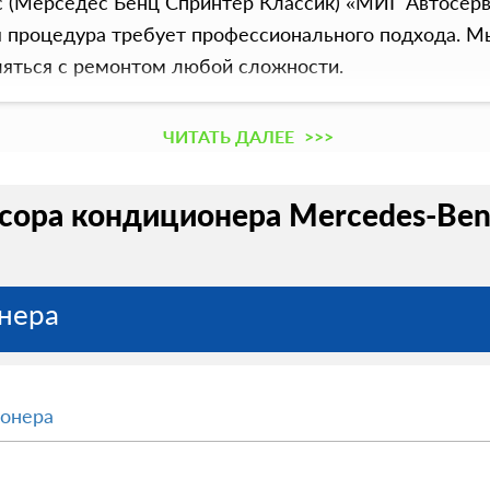
sic (Мерседес Бенц Спринтер Классик) «МИГ Автосер
я процедура требует профессионального подхода. М
ляться с ремонтом любой сложности.
ЧИТАТЬ ДАЛЕЕ
>>>
ора кондиционера Mercedes-Benz S
нера
ионера