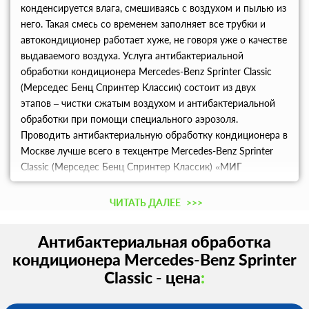
конденсируется влага, смешиваясь с воздухом и пылью из
него. Такая смесь со временем заполняет все трубки и
автокондиционер работает хуже, не говоря уже о качестве
выдаваемого воздуха. Услуга антибактериальной
обработки кондиционера Mercedes-Benz Sprinter Classic
(Мерседес Бенц Спринтер Классик) состоит из двух
этапов – чистки сжатым воздухом и антибактериальной
обработки при помощи специального аэрозоля.
Проводить антибактериальную обработку кондиционера в
Москве лучше всего в техцентре Mercedes-Benz Sprinter
Classic (Мерседес Бенц Спринтер Классик) «МИГ
Автосервис», где наши опытные мастера смогут быстро и
качественно провести обработку согласно инструкции. На
ЧИТАТЬ ДАЛЕЕ
>>>
все работы действует гарантия от нашего сервиса.
Антибактериальная обработка
кондиционера Mercedes-Benz Sprinter
Classic - цена
: