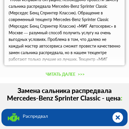
сальника распредвала Mercedes-Benz Sprinter Classic
(Мерседес Бенц Спринтер Классик). Обращение в
современный техцентр Mercedes-Benz Sprinter Classic
(Мерседес Бенц Спринтер Классик) «МИГ Автосервис» в
Москве — разумный способ получить услугу на очень
выгодных условиях. Проблема в том, что далеко не
каждый мастер автосервиса сможет провести качественно
замен сальника распредвала, но в нашем техцентре
работают только лучшие из лучших. Техцентр «МИГ
Автосервис» всегда готов не только провести работу, но и
проконсультировать клиентов по любым возникшим
ЧИТАТЬ ДАЛЕЕ
>>>
вопросам.
Замена сальника распредвала
Mercedes-Benz Sprinter Classic - цена
:
Распредвал