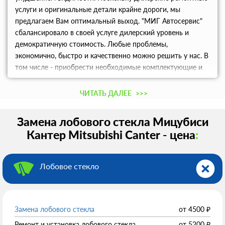
услуги и оригинальные детали крайне дороги, мы
предлагаем Вам оптимальный выход. "МИГ Автосервис"
сбалансировало в своей услуге дилерский уровень и
демократичную стоимость. Любые проблемы,
экономично, быстро и качественно можно решить у нас. В
том числе - приобрести необходимые комплектующие и
запчасти для ремонта по ценам на 10-20 процентов
выгоднее рыночных за счет нашей официальной
ЧИТАТЬ ДАЛЕЕ
>>>
программы дистрибуции Mitsubishi. Замена лобового
стекла Мицубиси Кантер: как мы действуем Все
Замена лобового стекла Мицубиси
технологии и подходы согласованы с изготовителем,
Кантер Mitsubishi Canter - цена
:
рекомендованы инструкцией бренда. Они предполагают
действие по следующему алгоритму: оценка состояния
стекла, молдингов и дополнительного оборудования;
Лобовое стекло
снятие всех деталей, крепежей и комплектующих, которые
могут затруднить процедуру замены лобового стекла
Mitsubishi Canter или быть поврежденными в процессе
манипуляций; осторожная срезка стекла, удаление
Замена лобового стекла
от
4500
₽
(неполное) существующего клеевого и силиконового слоя;
Ремонт и установка лобового стекла
от
5200
₽