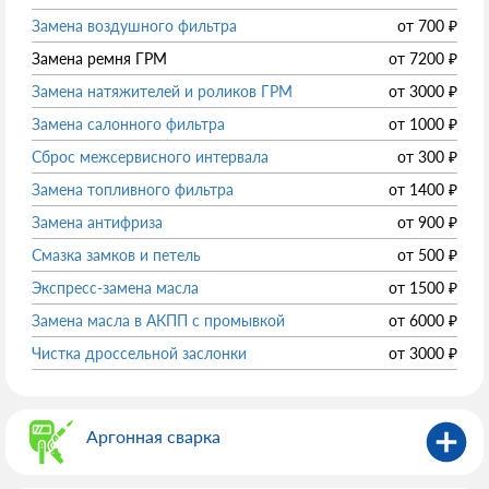
Замена воздушного фильтра
от
700
₽
Замена ремня ГРМ
от
7200
₽
Замена натяжителей и роликов ГРМ
от
3000
₽
Замена салонного фильтра
от
1000
₽
Сброс межсервисного интервала
от
300
₽
Замена топливного фильтра
от
1400
₽
Замена антифриза
от
900
₽
Смазка замков и петель
от
500
₽
Экспресс-замена масла
от
1500
₽
Замена масла в АКПП с промывкой
от
6000
₽
Чистка дроссельной заслонки
от
3000
₽
Аргонная сварка