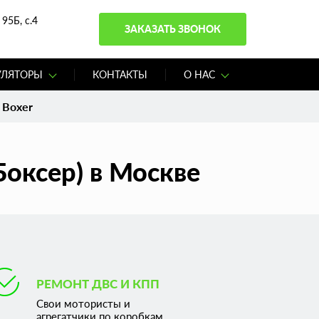
95Б, с.4
ЗАКАЗАТЬ ЗВОНОК
УЛЯТОРЫ
КОНТАКТЫ
О НАС
 Boxer
оксер) в Москве
РЕМОНТ ДВС И КПП
Свои мотористы и
агрегатчики по коробкам