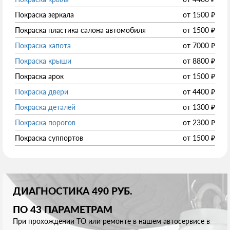
Покраска зеркала
от
1500
₽
Покраска пластика салона автомобиля
от
1500
₽
Покраска капота
от
7000
₽
Покраска крыши
от
8800
₽
Покраска арок
от
1500
₽
Покраска двери
от
4400
₽
Покраска деталей
от
1300
₽
Покраска порогов
от
2300
₽
Покраска суппортов
от
1500
₽
ДИАГНОСТИКА 490 РУБ.
ПО 43 ПАРАМЕТРАМ
При прохождении ТО или ремонте в нашем автосервисе в