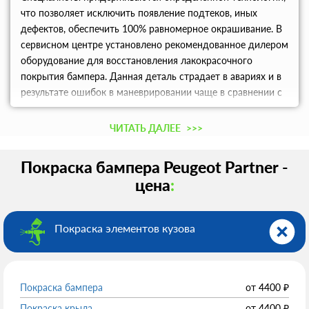
что позволяет исключить появление подтеков, иных
дефектов, обеспечить 100% равномерное окрашивание. В
сервисном центре установлено рекомендованное дилером
оборудование для восстановления лакокрасочного
покрытия бампера. Данная деталь страдает в авариях и в
результате ошибок в маневрировании чаще в сравнении с
другими. Узнать цены, получить информацию о скидках,
записаться в сервис в Москве можно по телефону.
ЧИТАТЬ ДАЛЕЕ
>>>
Покраска бампера Peugeot Partner -
цена
:
Покраска элементов кузова
Покраска бампера
от
4400
₽
Покраска крыла
от
4400
₽