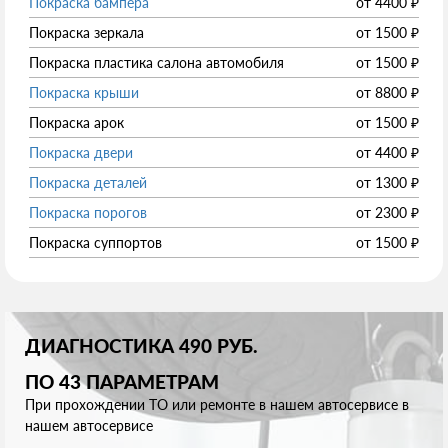
Покраска бампера
от
4400
₽
Покраска зеркала
от
1500
₽
Покраска пластика салона автомобиля
от
1500
₽
Покраска крыши
от
8800
₽
Покраска арок
от
1500
₽
Покраска двери
от
4400
₽
Покраска деталей
от
1300
₽
Покраска порогов
от
2300
₽
Покраска суппортов
от
1500
₽
ДИАГНОСТИКА 490 РУБ.
ПО 43 ПАРАМЕТРАМ
При прохождении ТО или ремонте в нашем автосервисе в
нашем автосервисе