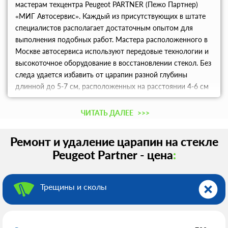
мастерам техцентра Peugeot PARTNER (Пежо Партнер)
«МИГ Автосервис». Каждый из присутствующих в штате
специалистов располагает достаточным опытом для
выполнения подобных работ. Мастера расположенного в
Москве автосервиса используют передовые технологии и
высокоточное оборудование в восстановлении стекол. Без
следа удается избавить от царапин разной глубины
длинной до 5-7 см, расположенных на расстоянии 4-6 см
от крайних точек стекла. Проконсультироваться по ценам,
условиям действия дисконтной программы можно по
ЧИТАТЬ ДАЛЕЕ
>>>
телефону.
Ремонт и удаление царапин на стекле
Peugeot Partner - цена
:
Трещины и сколы