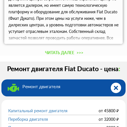
является дилером, но имеет самую технологическую
платформу и оборудование для обслуживания Fiat Ducato
(Фиат Дукато). При этом цены на услуги ниже, чем в
дилреских центрах, а уровень подготовки автомастеров не
уступает отраслевым эталонам. Собственный склад
запчастей позволят проводить работы оперативнее. Все
отсутствующие комплектующие поставляются в день
обращения в сервисный центр. Механики
ЧИТАТЬ ДАЛЕЕ
>>>
специализируются на ремонте автомобилей Fiat Ducato
(Фиат Дукато) различных годов выпуска и комплектаций,
Ремонт двигателя Fiat Ducato - цена
:
квалифицировано разбираясь во всех узлах данных
машин. Запчасти для двигателя Мотор машины состоит
из множества элементов. Обширный склад запчастей дает
Ремонт двигателя
возможность произвести любой по сложности ремонт
двигателя с заменой всех элементов. Наши клиенты
получают скидки на запчасти от 10 до 20%. Это стало
возможным благодаря тому, что сервисный центр
Капитальный ремонт двигателя
от
45800
₽
является дистрибьютором от производителей, поставляя
Переборка двигателя
от
32000
₽
детали прямо с заводов. Автомеханики получают прямой