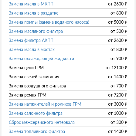
Замена масла в МКПП
от
2600
₽
Замена масла в раздатке
от
800
₽
Замена помпы (замена водяного насоса)
от
5000
₽
Замена масляного фильтра
от
500
₽
Замена фильтра АКПП
от
2600
₽
Замена масла в мостах
от
800
₽
Замена охлаждающей жидкости
от
900
₽
Замена цепи ГРМ
от
12100
₽
Замена свечей зажигания
от
1400
₽
Замена воздушного фильтра
от
700
₽
Замена ремня ГРМ
от
7200
₽
Замена натяжителей и роликов ГРМ
от
3000
₽
Замена салонного фильтра
от
1000
₽
Сброс межсервисного интервала
от
300
₽
Замена топливного фильтра
от
1400
₽