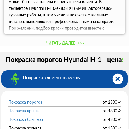
может быть выполнена в присутствии клиента. В
техцентре Hyundai H-1 (Хендай Х1) «МИГ Автосервис»
кузовные работы, в том числе и покраска отдельных
деталей, выполняются профессиональными мастерами.
При желании, подбор краски проводится вместе с
клиентом. Стоимость комплекса работ и сроки
выполнения обговариваются сразу.
ЧИТАТЬ ДАЛЕЕ
>>>
Покраска порогов Hyundai H-1 - цена
:
Покраска элементов кузова
Покраска порогов
от
2300
₽
Покраска крыла
от
4300
₽
Покраска бампера
от
4300
₽
Покраска зеркала
от
1500
₽