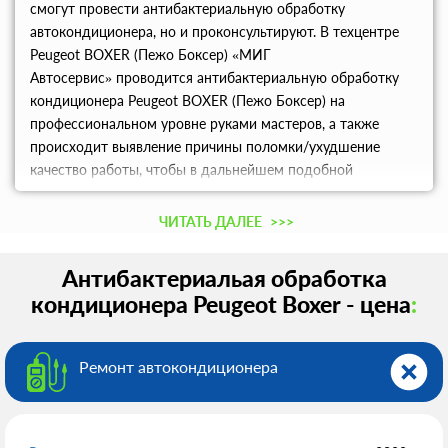
смогут провести антибактериальную обработку
автокондиционера, но и проконсультируют. В техцентре
Peugeot BOXER (Пежо Боксер) «МИГ
Автосервис» проводится антибактериальную обработку
кондиционера Peugeot BOXER (Пежо Боксер) на
профессиональном уровне руками мастеров, а также
происходит выявление причины поломки/ухудшение
качество работы, чтобы в дальнейшем подобной
проблемы не возникали. Именно наш
автосервис предлагает клиентам только лучшее
ЧИТАТЬ ДАЛЕЕ
>>>
оборудование.
Антибактериальая обработка
кондиционера Peugeot Boxer - цена
:
Ремонт автокондиционера