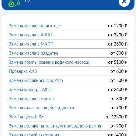
Замена масла в двигателе
от
1200
₽
Замена масла в АКПП
от
3200
₽
Замена масла в МКПП
от
2600
₽
Замена масла в раздатке
от
800
₽
Замена помпы (замена водяного насоса)
от
5100
₽
Проверка АКБ
от
600
₽
Замена масляного фильтра
от
500
₽
Замена фильтра АКПП
от
2600
₽
Замена масла в мостах
от
800
₽
Замена охлаждающей жидкости
от
900
₽
Замена цепи ГРМ
от
12300
₽
Замена ролика натяжителя приводного ремня
от
900
₽
Замена свечей зажигания
от
1400
₽