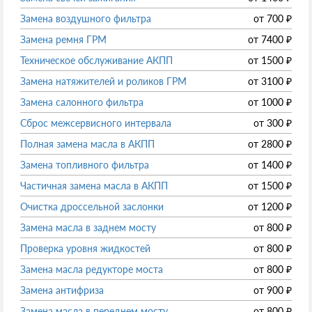
Замена воздушного фильтра
от
700
₽
Замена ремня ГРМ
от
7400
₽
Техническое обслуживание АКПП
от
1500
₽
Замена натяжителей и роликов ГРМ
от
3100
₽
Замена салонного фильтра
от
1000
₽
Сброс межсервисного интервала
от
300
₽
Полная замена масла в АКПП
от
2800
₽
Замена топливного фильтра
от
1400
₽
Частичная замена масла в АКПП
от
1500
₽
Очистка дроссельной заслонки
от
1200
₽
Замена масла в заднем мосту
от
800
₽
Проверка уровня жидкостей
от
800
₽
Замена масла редукторе моста
от
800
₽
Замена антифриза
от
900
₽
Замена масла в переднем мосту
от
800
₽