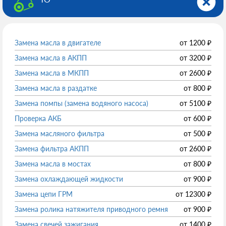
Замена масла в двигателе
от
1200
₽
Замена масла в АКПП
от
3200
₽
Замена масла в МКПП
от
2600
₽
Замена масла в раздатке
от
800
₽
Замена помпы (замена водяного насоса)
от
5100
₽
Проверка АКБ
от
600
₽
Замена масляного фильтра
от
500
₽
Замена фильтра АКПП
от
2600
₽
Замена масла в мостах
от
800
₽
Замена охлаждающей жидкости
от
900
₽
Замена цепи ГРМ
от
12300
₽
Замена ролика натяжителя приводного ремня
от
900
₽
Замена свечей зажигания
от
1400
₽