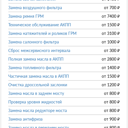
Замена воздушного фильтра
от
700
₽
Замена ремня ГРМ
от
7400
₽
Техническое обслуживание АКПП
от
1500
₽
Замена натяжителей и роликов ГРМ
от
3100
₽
Замена салонного фильтра
от
1000
₽
Сброс межсервисного интервала
от
300
₽
Полная замена масла в АКПП
от
2800
₽
Замена топливного фильтра
от
1400
₽
Частичная замена масла в АКПП
от
1500
₽
Очистка дроссельной заслонки
от
1200
₽
Замена масла в заднем мосту
от
800
₽
Проверка уровня жидкостей
от
800
₽
Замена масла редукторе моста
от
800
₽
Замена антифриза
от
900
₽
Замена масла в переднем мосту
от
800
₽