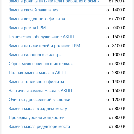
Замена ролика натяжителя приводного ремня
от
900
₽
Замена свечей зажигания
от
1400
₽
Замена воздушного фильтра
от
700
₽
Замена ремня ГРМ
от
7400
₽
Техническое обслуживание АКПП
от
1500
₽
Замена натяжителей и роликов ГРМ
от
3100
₽
Замена салонного фильтра
от
1000
₽
Сброс межсервисного интервала
от
300
₽
Полная замена масла в АКПП
от
2800
₽
Замена топливного фильтра
от
1400
₽
Частичная замена масла в АКПП
от
1500
₽
Очистка дроссельной заслонки
от
1200
₽
Замена масла в заднем мосту
от
800
₽
Проверка уровня жидкостей
от
800
₽
Замена масла редукторе моста
от
800
₽