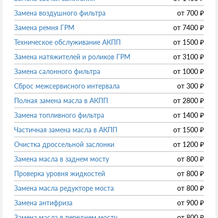
Замена воздушного фильтра
от
700
₽
Замена ремня ГРМ
от
7400
₽
Техническое обслуживание АКПП
от
1500
₽
Замена натяжителей и роликов ГРМ
от
3100
₽
Замена салонного фильтра
от
1000
₽
Сброс межсервисного интервала
от
300
₽
Полная замена масла в АКПП
от
2800
₽
Замена топливного фильтра
от
1400
₽
Частичная замена масла в АКПП
от
1500
₽
Очистка дроссельной заслонки
от
1200
₽
Замена масла в заднем мосту
от
800
₽
Проверка уровня жидкостей
от
800
₽
Замена масла редукторе моста
от
800
₽
Замена антифриза
от
900
₽
Замена масла в переднем мосту
от
800
₽