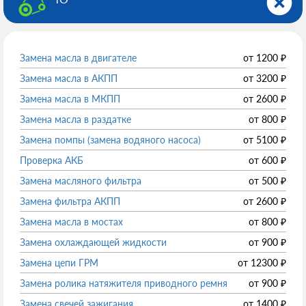
Замена масла в двигателе
от
1200
₽
Замена масла в АКПП
от
3200
₽
Замена масла в МКПП
от
2600
₽
Замена масла в раздатке
от
800
₽
Замена помпы (замена водяного насоса)
от
5100
₽
Проверка АКБ
от
600
₽
Замена масляного фильтра
от
500
₽
Замена фильтра АКПП
от
2600
₽
Замена масла в мостах
от
800
₽
Замена охлаждающей жидкости
от
900
₽
Замена цепи ГРМ
от
12300
₽
Замена ролика натяжителя приводного ремня
от
900
₽
Замена свечей зажигания
от
1400
₽