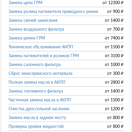
Замена цепи ГРМ
от
12300
₽
Замена ролика натяжителя приводного ремня
от
900
₽
Замена свечей зажигания
от
1400
₽
Замена воздушного фильтра
от
700
₽
Замена ремня ГРМ
от
7400
₽
Техническое обслуживание АКПП
от
1500
₽
Замена натяжителей и роликов ГРМ
от
3100
₽
Замена салонного фильтра
от
1000
₽
Сброс межсервисного интервала
от
300
₽
Полная замена масла в АКПП
от
2800
₽
Замена топливного фильтра
от
1400
₽
Частичная замена масла в АКПП
от
1500
₽
Очистка дроссельной заслонки
от
1200
₽
Замена масла в заднем мосту
от
800
₽
Проверка уровня жидкостей
от
800
₽