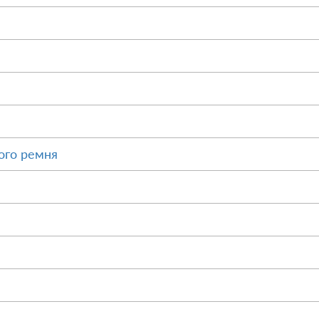
ого ремня
М