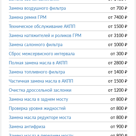
Замена воздушного фильтра
от
700
₽
Замена ремня ГРМ
от
7400
₽
Техническое обслуживание АКПП
от
1500
₽
Замена натяжителей и роликов ГРМ
от
3100
₽
Замена салонного фильтра
от
1000
₽
Сброс межсервисного интервала
от
300
₽
Полная замена масла в АКПП
от
2800
₽
Замена топливного фильтра
от
1400
₽
Частичная замена масла в АКПП
от
1500
₽
Очистка дроссельной заслонки
от
1200
₽
Замена масла в заднем мосту
от
800
₽
Проверка уровня жидкостей
от
800
₽
Замена масла редукторе моста
от
800
₽
Замена антифриза
от
900
₽
Замена масла в переднем мосту
от
800
₽