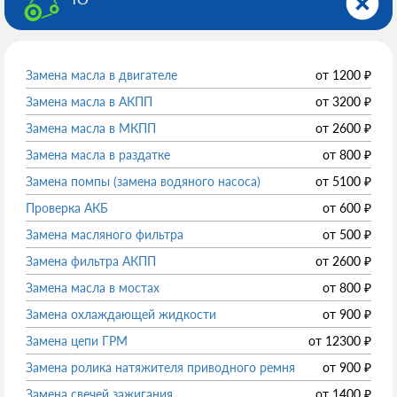
Замена масла в двигателе
от
1200
₽
Замена масла в АКПП
от
3200
₽
Замена масла в МКПП
от
2600
₽
Замена масла в раздатке
от
800
₽
Замена помпы (замена водяного насоса)
от
5100
₽
Проверка АКБ
от
600
₽
Замена масляного фильтра
от
500
₽
Замена фильтра АКПП
от
2600
₽
Замена масла в мостах
от
800
₽
Замена охлаждающей жидкости
от
900
₽
Замена цепи ГРМ
от
12300
₽
Замена ролика натяжителя приводного ремня
от
900
₽
Замена свечей зажигания
от
1400
₽