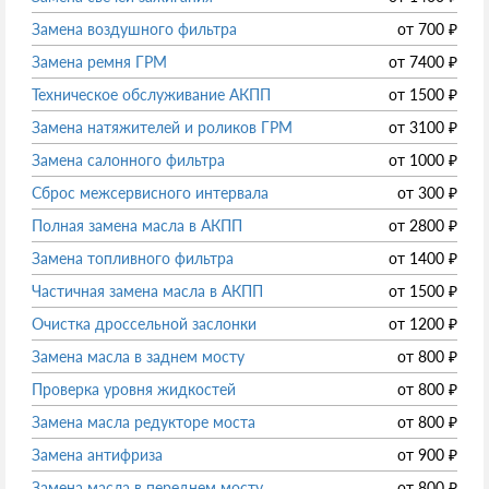
Замена воздушного фильтра
от
700
₽
Замена ремня ГРМ
от
7400
₽
Техническое обслуживание АКПП
от
1500
₽
Замена натяжителей и роликов ГРМ
от
3100
₽
Замена салонного фильтра
от
1000
₽
Сброс межсервисного интервала
от
300
₽
Полная замена масла в АКПП
от
2800
₽
Замена топливного фильтра
от
1400
₽
Частичная замена масла в АКПП
от
1500
₽
Очистка дроссельной заслонки
от
1200
₽
Замена масла в заднем мосту
от
800
₽
Проверка уровня жидкостей
от
800
₽
Замена масла редукторе моста
от
800
₽
Замена антифриза
от
900
₽
Замена масла в переднем мосту
от
800
₽