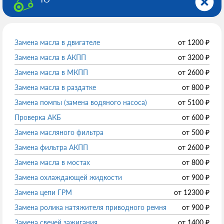
Замена масла в двигателе
от
1200
₽
Замена масла в АКПП
от
3200
₽
Замена масла в МКПП
от
2600
₽
Замена масла в раздатке
от
800
₽
Замена помпы (замена водяного насоса)
от
5100
₽
Проверка АКБ
от
600
₽
Замена масляного фильтра
от
500
₽
Замена фильтра АКПП
от
2600
₽
Замена масла в мостах
от
800
₽
Замена охлаждающей жидкости
от
900
₽
Замена цепи ГРМ
от
12300
₽
Замена ролика натяжителя приводного ремня
от
900
₽
Замена свечей зажигания
от
1400
₽