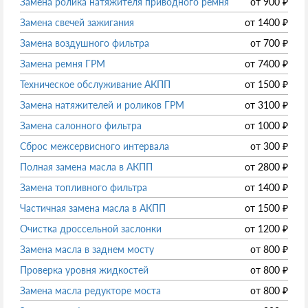
Замена ролика натяжителя приводного ремня
от
900
₽
Замена свечей зажигания
от
1400
₽
Замена воздушного фильтра
от
700
₽
Замена ремня ГРМ
от
7400
₽
Техническое обслуживание АКПП
от
1500
₽
Замена натяжителей и роликов ГРМ
от
3100
₽
Замена салонного фильтра
от
1000
₽
Сброс межсервисного интервала
от
300
₽
Полная замена масла в АКПП
от
2800
₽
Замена топливного фильтра
от
1400
₽
Частичная замена масла в АКПП
от
1500
₽
Очистка дроссельной заслонки
от
1200
₽
Замена масла в заднем мосту
от
800
₽
Проверка уровня жидкостей
от
800
₽
Замена масла редукторе моста
от
800
₽