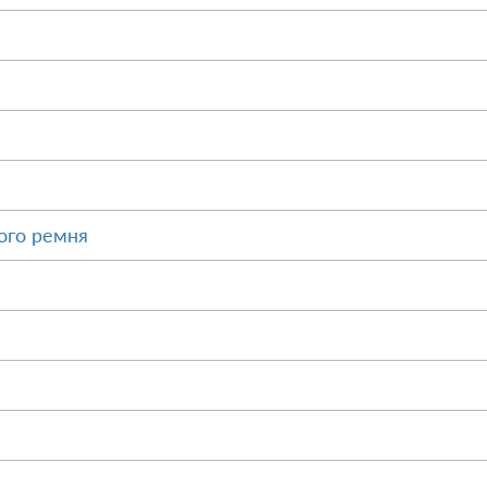
ого ремня
М