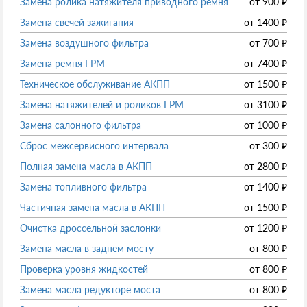
Замена ролика натяжителя приводного ремня
от
900
₽
Замена свечей зажигания
от
1400
₽
Замена воздушного фильтра
от
700
₽
Замена ремня ГРМ
от
7400
₽
Техническое обслуживание АКПП
от
1500
₽
Замена натяжителей и роликов ГРМ
от
3100
₽
Замена салонного фильтра
от
1000
₽
Сброс межсервисного интервала
от
300
₽
Полная замена масла в АКПП
от
2800
₽
Замена топливного фильтра
от
1400
₽
Частичная замена масла в АКПП
от
1500
₽
Очистка дроссельной заслонки
от
1200
₽
Замена масла в заднем мосту
от
800
₽
Проверка уровня жидкостей
от
800
₽
Замена масла редукторе моста
от
800
₽