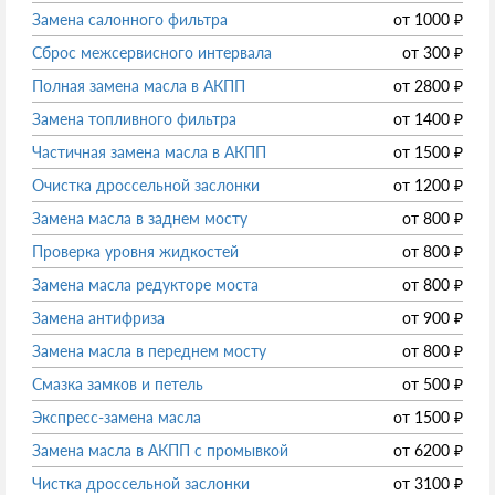
Замена салонного фильтра
от
1000
₽
Сброс межсервисного интервала
от
300
₽
Полная замена масла в АКПП
от
2800
₽
Замена топливного фильтра
от
1400
₽
Частичная замена масла в АКПП
от
1500
₽
Очистка дроссельной заслонки
от
1200
₽
Замена масла в заднем мосту
от
800
₽
Проверка уровня жидкостей
от
800
₽
Замена масла редукторе моста
от
800
₽
Замена антифриза
от
900
₽
Замена масла в переднем мосту
от
800
₽
Смазка замков и петель
от
500
₽
Экспресс-замена масла
от
1500
₽
Замена масла в АКПП с промывкой
от
6200
₽
Чистка дроссельной заслонки
от
3100
₽