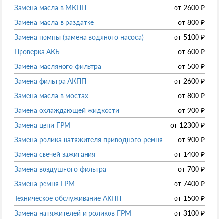
Замена масла в МКПП
от
2600
₽
Замена масла в раздатке
от
800
₽
Замена помпы (замена водяного насоса)
от
5100
₽
Проверка АКБ
от
600
₽
Замена масляного фильтра
от
500
₽
Замена фильтра АКПП
от
2600
₽
Замена масла в мостах
от
800
₽
Замена охлаждающей жидкости
от
900
₽
Замена цепи ГРМ
от
12300
₽
Замена ролика натяжителя приводного ремня
от
900
₽
Замена свечей зажигания
от
1400
₽
Замена воздушного фильтра
от
700
₽
Замена ремня ГРМ
от
7400
₽
Техническое обслуживание АКПП
от
1500
₽
Замена натяжителей и роликов ГРМ
от
3100
₽