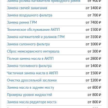
Замена ролика натяжителя приводного ремня
от
900
₽
Замена свечей зажигания
от
1400
₽
Замена воздушного фильтра
от
700
₽
Замена ремня ГРМ
от
7400
₽
Техническое обслуживание АКПП
от
1500
₽
Замена натяжителей и роликов ГРМ
от
3100
₽
Замена салонного фильтра
от
1000
₽
Сброс межсервисного интервала
от
300
₽
Полная замена масла в АКПП
от
2800
₽
Замена топливного фильтра
от
1400
₽
Частичная замена масла в АКПП
от
1500
₽
Очистка дроссельной заслонки
от
1200
₽
Замена масла в заднем мосту
от
800
₽
Проверка уровня жидкостей
от
800
₽
Замена масла редукторе моста
от
800
₽